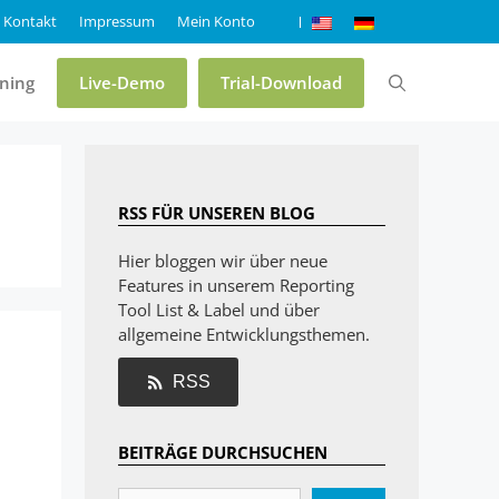
Kontakt
Impressum
Mein Konto
ining
Live-Demo
Trial-Download
Preise & Editionen
RSS FÜR UNSEREN BLOG
Online-Demo List & Label
Hier bloggen wir über neue
Features in unserem Reporting
Online-Demo Report Server
Tool List & Label und über
Trial List & Label
allgemeine Entwicklungsthemen.
Trial Report Server
RSS
Shop
BEITRÄGE DURCHSUCHEN
FAQ