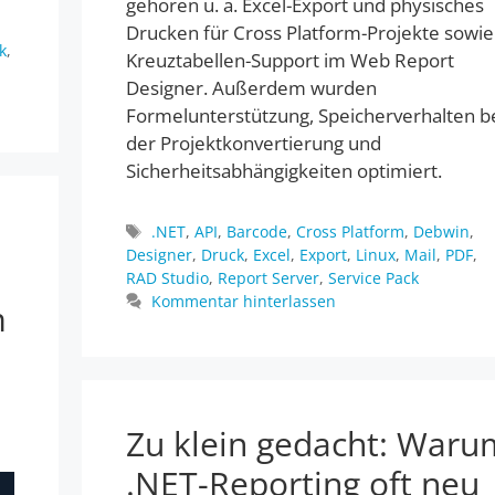
gehören u. a. Excel-Export und physisches
Drucken für Cross Platform-Projekte sowie
k
,
Kreuztabellen-Support im Web Report
Designer. Außerdem wurden
Formelunterstützung, Speicherverhalten b
der Projektkonvertierung und
Sicherheitsabhängigkeiten optimiert.
Schlagwörter
.NET
,
API
,
Barcode
,
Cross Platform
,
Debwin
,
Designer
,
Druck
,
Excel
,
Export
,
Linux
,
Mail
,
PDF
,
RAD Studio
,
Report Server
,
Service Pack
Kommentar hinterlassen
m
Zu klein gedacht: Waru
.NET-Reporting oft neu