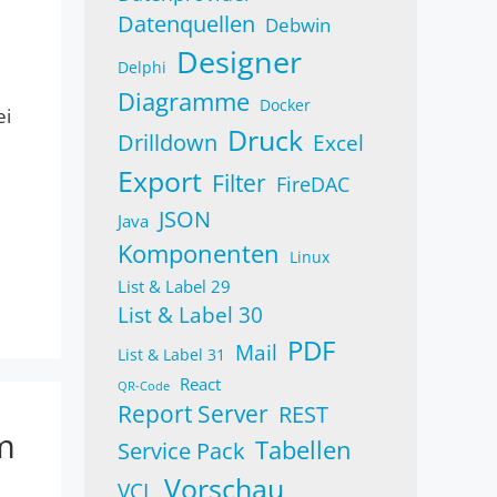
Datenquellen
Debwin
Designer
Delphi
Diagramme
Docker
ei
Druck
Drilldown
Excel
Export
Filter
FireDAC
JSON
Java
Komponenten
Linux
List & Label 29
List & Label 30
PDF
Mail
List & Label 31
React
QR-Code
Report Server
REST
m
Tabellen
Service Pack
Vorschau
VCL