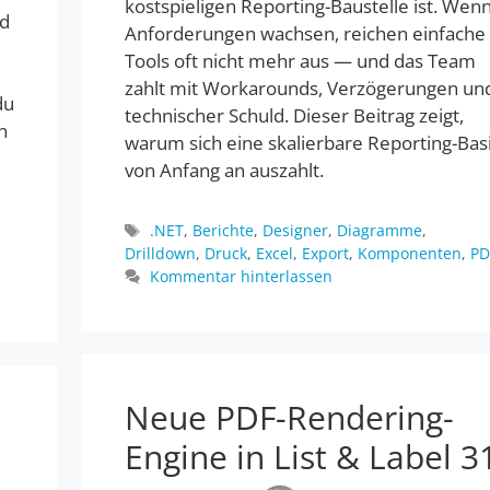
kostspieligen Reporting-Baustelle ist. Wen
d
Anforderungen wachsen, reichen einfache
Tools oft nicht mehr aus — und das Team
zahlt mit Workarounds, Verzögerungen un
du
technischer Schuld. Dieser Beitrag zeigt,
n
warum sich eine skalierbare Reporting-Bas
von Anfang an auszahlt.
Schlagwörter
.NET
,
Berichte
,
Designer
,
Diagramme
,
Drilldown
,
Druck
,
Excel
,
Export
,
Komponenten
,
PD
Kommentar hinterlassen
Neue PDF-Rendering-
Engine in List & Label 3