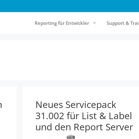
Reporting für Entwickler
Support & Tra
& Cloud Reporting
Community & Ressourcen
rt Server
Forum
Report Designer
Knowledgebase
Online-Documentation
n
Neues Servicepack
Referenzen
31.002 für List & Label
Newsletter
und den Report Server