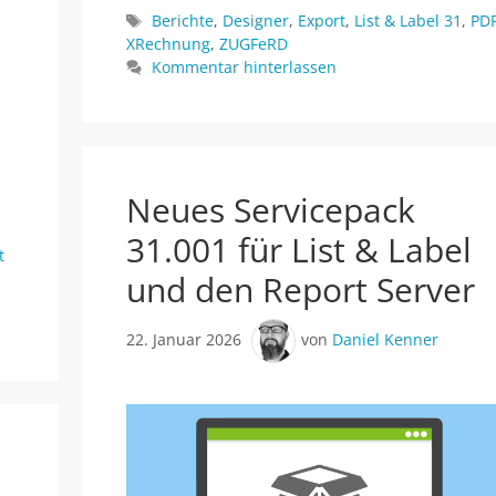
Schlagwörter
Berichte
,
Designer
,
Export
,
List & Label 31
,
PD
XRechnung
,
ZUGFeRD
Kommentar hinterlassen
Neues Servicepack
31.001 für List & Label
t
und den Report Server
22. Januar 2026
von
Daniel Kenner