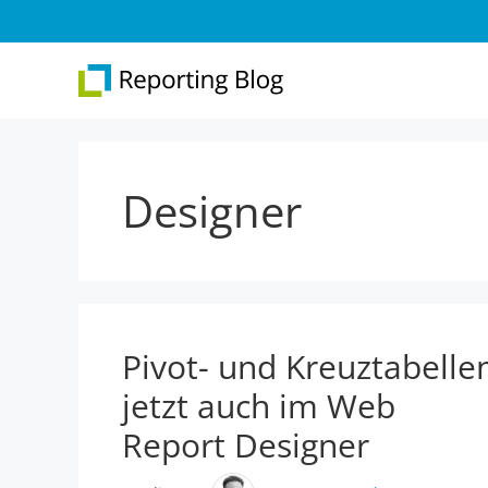
Zum
Inhalt
springen
Designer
Überblick
Web 
Report Designer
Repo
Integration
Web 
.NET-Reporting
Pivot- und Kreuztabelle
Version 31
jetzt auch im Web
Report Designer