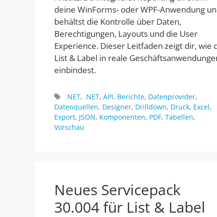
deine WinForms- oder WPF-Anwendung un
behältst die Kontrolle über Daten,
Berechtigungen, Layouts und die User
Experience. Dieser Leitfaden zeigt dir, wie 
List & Label in reale Geschäftsanwendunge
einbindest.
Schlagwörter
.NET
,
.NET
,
API
,
Berichte
,
Datenprovider
,
Datenquellen
,
Designer
,
Drilldown
,
Druck
,
Excel
,
Export
,
JSON
,
Komponenten
,
PDF
,
Tabellen
,
Vorschau
Neues Servicepack
30.004 für List & Label