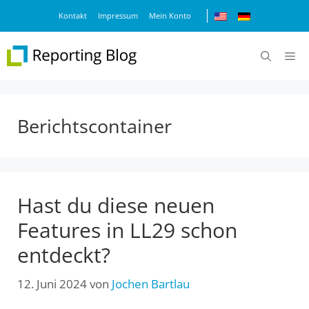
Zum
Kontakt
Impressum
Mein Konto
Inhalt
springen
M
Berichtscontainer
Hast du diese neuen
Features in LL29 schon
entdeckt?
12. Juni 2024
von
Jochen Bartlau