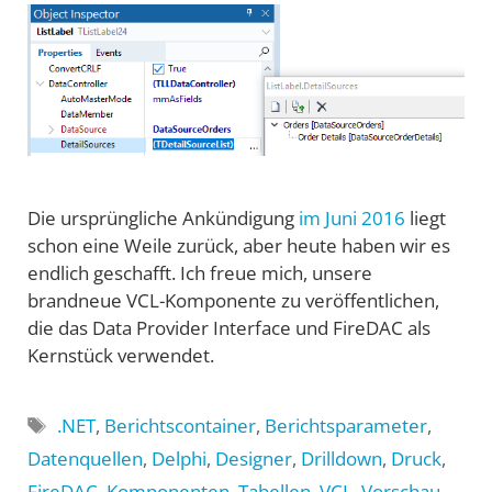
Die ursprüngliche Ankündigung
im Juni 2016
liegt
schon eine Weile zurück, aber heute haben wir es
endlich geschafft. Ich freue mich, unsere
brandneue VCL-Komponente zu veröffentlichen,
die das Data Provider Interface und FireDAC als
Kernstück verwendet.
Schlagwörter
.NET
,
Berichtscontainer
,
Berichtsparameter
,
Datenquellen
,
Delphi
,
Designer
,
Drilldown
,
Druck
,
FireDAC
,
Komponenten
,
Tabellen
,
VCL
,
Vorschau