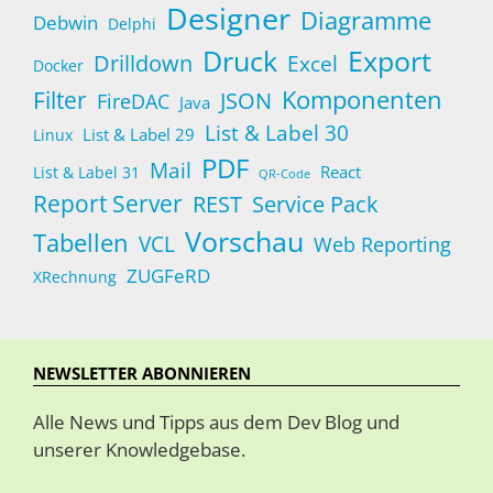
Designer
Diagramme
Debwin
Delphi
Druck
Export
Drilldown
Excel
Docker
Komponenten
Filter
JSON
FireDAC
Java
List & Label 30
List & Label 29
Linux
PDF
Mail
React
List & Label 31
QR-Code
Report Server
Service Pack
REST
Vorschau
Tabellen
VCL
Web Reporting
ZUGFeRD
XRechnung
NEWSLETTER ABONNIEREN
Alle News und Tipps aus dem Dev Blog und
unserer Knowledgebase.