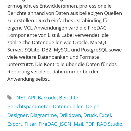
ermöglicht es Entwickler:innen, professionelle
Berichte anhand von Daten aus beliebigen Quellen
zu erstellen. Durch einfaches Databinding für
eigene VCL-Anwendungen wird die FireDAC-
Komponente von List & Label verwendet, die
zahlreiche Datenquellen wie Oracle, MS SQL
Server, SQLite, DB2, MySQL und PostgreSQL sowie
viele weitere Datenbanken und Formate
unterstützt. Die Kontrolle über die Daten für das
Reporting verbleibt dabei immer bei der
Anwendung selbst.
Schlagwörter
.NET
,
API
,
Barcode
,
Berichte
,
Berichtsparameter
,
Datenquellen
,
Delphi
,
Designer
,
Diagramme
,
Drilldown
,
Druck
,
Excel
,
Export
,
Filter
,
FireDAC
,
JSON
,
Mail
,
PDF
,
RAD Studio
,