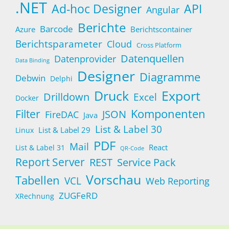
.NET
Ad-hoc Designer
API
Angular
Berichte
Barcode
Azure
Berichtscontainer
Berichtsparameter
Cloud
Cross Platform
Datenquellen
Datenprovider
Data Binding
Designer
Diagramme
Debwin
Delphi
Druck
Export
Drilldown
Excel
Docker
Komponenten
Filter
JSON
FireDAC
Java
List & Label 30
List & Label 29
Linux
PDF
Mail
React
List & Label 31
QR-Code
Report Server
Service Pack
REST
Vorschau
Tabellen
VCL
Web Reporting
ZUGFeRD
XRechnung