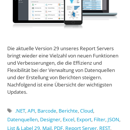
Die aktuelle Version 29 unseres Report Servers
bringt wieder eine Vielzahl von neuen Funktionen
und Verbesserungen, die die Effizienz und
Flexibilität bei der Verwaltung von Datenquellen
und der Erstellung von Berichten steigern.
Nachfolgend ist eine Übersicht der wichtigsten
Updates.
Schlagwörter
.NET
,
API
,
Barcode
,
Berichte
,
Cloud
,
Datenquellen
,
Designer
,
Excel
,
Export
,
Filter
,
JSON
,
List & Label 29
,
Mail
,
PDF
,
Report Server
,
REST
,