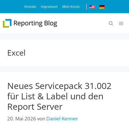
Zum
Kontakt
Impressum
Mein Konto
Inhalt
springen
M
Excel
Neues Servicepack 31.002
für List & Label und den
Report Server
20. Mai 2026
von
Daniel Kenner