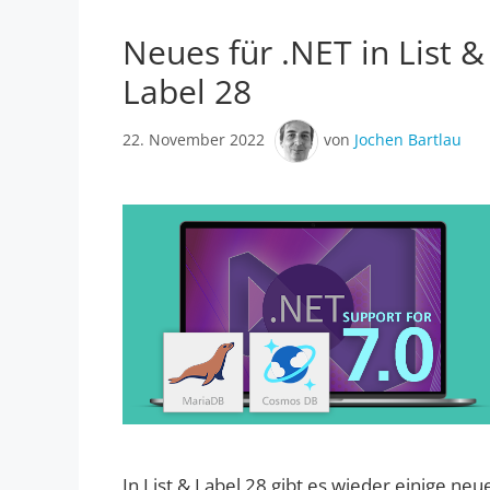
Neues für .NET in List &
Label 28
22. November 2022
von
Jochen Bartlau
In List & Label 28 gibt es wieder einige neu