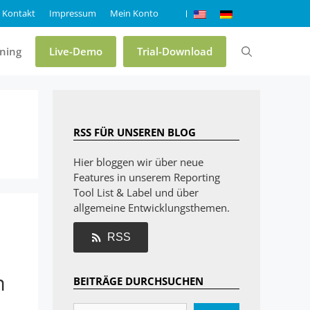
Kontakt
Impressum
Mein Konto
ining
Live-Demo
Trial-Download
Preise & Editionen
RSS FÜR UNSEREN BLOG
Online-Demo List & Label
Hier bloggen wir über neue
Features in unserem Reporting
Online-Demo Report Server
Tool List & Label und über
Trial List & Label
allgemeine Entwicklungsthemen.
Trial Report Server
RSS
Shop
m
BEITRÄGE DURCHSUCHEN
FAQ