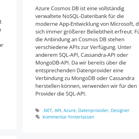
Azure Cosmos DB ist eine vollständig
verwaltete NoSQL-Datenbank für die
t
moderne App-Entwicklung von Microsoft, d
m
sich immer größerer Beliebtheit erfreut. F
die Anbindung an Cosmos DB stehen
ar
verschiedene APIs zur Verfügung. Unter
anderem SQL-API, Cassandra-API oder
MongoDB-API. Da wir bereits über die
entsprechenden Datenprovider eine
Verbindung zu MongoDB oder Cassandra
herstellen können, verwenden wir für den
Provider die SQL-API.
Schlagwörter
.NET
,
API
,
Azure
,
Datenprovider
,
Designer
Kommentar hinterlassen