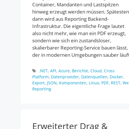
Container, Mandanten und Lastspitzen
hinweg erzeugt werden müssen. Spätesten
dann wird aus Reporting Backend-
Infrastruktur. Die eigentliche Frage lautet
also nicht mehr, wie man ein PDF erzeugt,
sondern wie sich ein zustandsloser,
skalierbarer Reporting-Service bauen lässt,
der in modernen Umgebungen sauber läuft
Schlagwörter
.NET
,
API
,
Azure
,
Berichte
,
Cloud
,
Cross
Platform
,
Datenprovider
,
Datenquellen
,
Docker
,
Export
,
JSON
,
Komponenten
,
Linux
,
PDF
,
REST
,
We
Reporting
Erweiterter Drag &