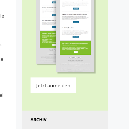
le
n
se
Jetzt anmelden
el
ARCHIV