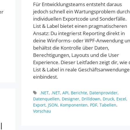
Für Entwicklungsteams entsteht daraus
jedoch schnell ein Wartungsproblem durch
er
individuellen Exportcode und Sonderfälle.
List & Label bietet einen pragmatischeren
Ansatz: Du integrierst Reporting direkt in
deine WinForms- oder WPF-Anwendung u
behältst die Kontrolle über Daten,
Berechtigungen, Layouts und die User
Experience. Dieser Leitfaden zeigt dir, wie 
List & Label in reale Geschäftsanwendung
einbindest.
Schlagwörter
.NET
,
.NET
,
API
,
Berichte
,
Datenprovider
,
Datenquellen
,
Designer
,
Drilldown
,
Druck
,
Excel
,
Export
,
JSON
,
Komponenten
,
PDF
,
Tabellen
,
Vorschau
l