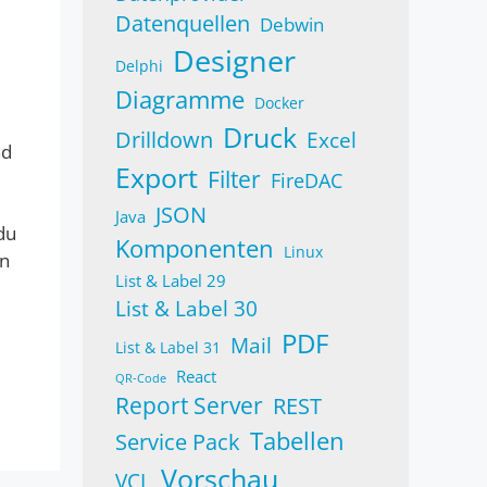
Datenquellen
Debwin
Designer
Delphi
Diagramme
Docker
Druck
Drilldown
Excel
nd
Export
Filter
FireDAC
JSON
Java
du
Komponenten
Linux
en
List & Label 29
List & Label 30
PDF
Mail
List & Label 31
React
QR-Code
Report Server
REST
Tabellen
Service Pack
Vorschau
VCL