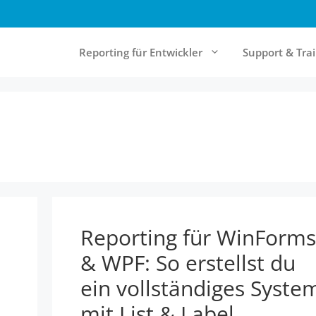
Reporting für Entwickler
Support & Tra
& Cloud Reporting
Community & Ressourcen
rt Server
Forum
Report Designer
Knowledgebase
Online-Documentation
Reporting für WinForms
Referenzen
& WPF: So erstellst du
Newsletter
ein vollständiges Syste
mit List & Label