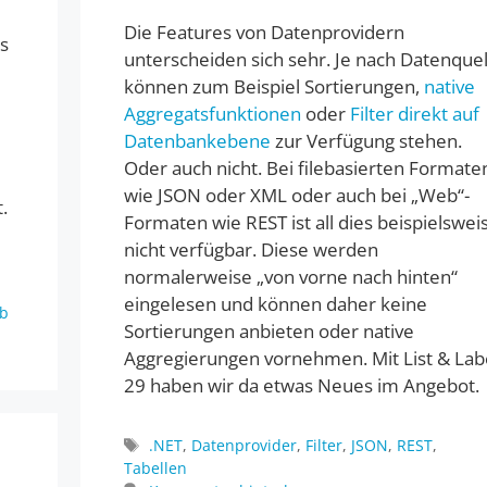
Die Features von Datenprovidern
s
unterscheiden sich sehr. Je nach Datenquel
können zum Beispiel Sortierungen,
native
Aggregatsfunktionen
oder
Filter direkt auf
Datenbankebene
zur Verfügung stehen.
Oder auch nicht. Bei filebasierten Formate
wie JSON oder XML oder auch bei „Web“-
.
Formaten wie REST ist all dies beispielswei
nicht verfügbar. Diese werden
normalerweise „von vorne nach hinten“
eingelesen und können daher keine
b
Sortierungen anbieten oder native
Aggregierungen vornehmen. Mit List & Lab
29 haben wir da etwas Neues im Angebot.
Schlagwörter
.NET
,
Datenprovider
,
Filter
,
JSON
,
REST
,
Tabellen