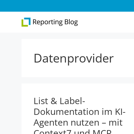
Zum
Inhalt
springen
Datenprovider
Überblick
Web 
Report Designer
Repo
Integration
Web 
.NET-Reporting
List & Label-
Version 31
Dokumentation im KI-
Agenten nutzen – mit
Context7 und MCP