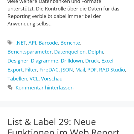
viele weitere Datenbanken und Formate
unterstützt. Die Kontrolle über die Daten für das
Reporting verbleibt dabei immer bei der
Anwendung selbst.
Schlagwörter
.NET
,
API
,
Barcode
,
Berichte
,
Berichtsparameter
,
Datenquellen
,
Delphi
,
Designer
,
Diagramme
,
Drilldown
,
Druck
,
Excel
,
Export
,
Filter
,
FireDAC
,
JSON
,
Mail
,
PDF
,
RAD Studio
,
Tabellen
,
VCL
,
Vorschau
Kommentar hinterlassen
List & Label 29: Neue
Funktionen im Web Report