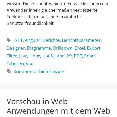
Viewer. Diese Updates bieten Entwickler:innen und
Anwender:innen gleichermaßen verbesserte
Funktionalitäten und eine erweiterte
Benutzerfreundlichkeit.
Schlagwörter
.NET
,
Angular
,
Berichte
,
Berichtsparameter
,
Designer
,
Diagramme
,
Drilldown
,
Excel
,
Export
,
Filter
,
Java
,
Linux
,
List & Label 29
,
PDF
,
React
,
Tabellen
,
Vue
Kommentar hinterlassen
Vorschau in Web-
Anwendungen mit dem Web