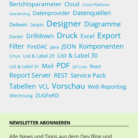
Berichtsparameter
Cloud
Cross Platform
Datenquellen
Datenprovider
Data Binding
Designer
Diagramme
Debwin
Delphi
Druck
Export
Drilldown
Excel
Docker
Komponenten
Filter
JSON
FireDAC
Java
List & Label 30
List & Label 29
Linux
PDF
Mail
React
List & Label 31
QR-Code
Report Server
Service Pack
REST
Vorschau
Tabellen
VCL
Web Reporting
ZUGFeRD
XRechnung
NEWSLETTER ABONNIEREN
Alle News und Tipps aus dem Dev Blog und