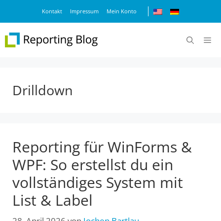
Zum
Kontakt
Impressum
Mein Konto
Inhalt
springen
M
Drilldown
Reporting für WinForms &
WPF: So erstellst du ein
vollständiges System mit
List & Label
28. April 2026
von
Jochen Bartlau