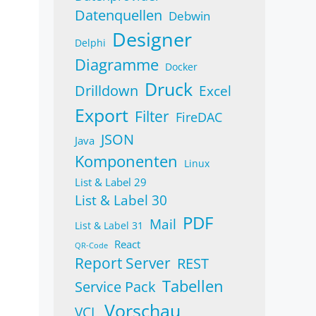
Datenquellen
Debwin
Designer
Delphi
Diagramme
Docker
Druck
Drilldown
Excel
Export
Filter
FireDAC
JSON
Java
Komponenten
Linux
List & Label 29
List & Label 30
PDF
Mail
List & Label 31
React
QR-Code
Report Server
REST
Tabellen
Service Pack
Vorschau
VCL