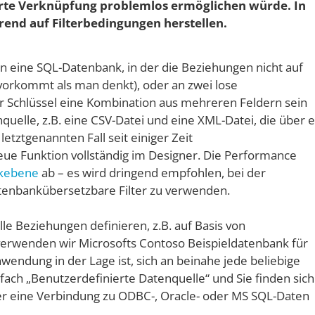
ierte Verknüpfung problemlos ermöglichen würde. In
end auf Filterbedingungen herstellen.
n eine SQL-Datenbank, in der die Beziehungen nicht auf
 vorkommt als man denkt), oder an zwei lose
 Schlüssel eine Kombination aus mehreren Feldern sein
uelle, z.B. eine CSV-Datei und eine XML-Datei, die über e
etztgenannten Fall seit einiger Zeit
neue Funktion vollständig im Designer. Die Performance
nkebene
ab – es wird dringend empfohlen, bei der
enbankübersetzbare Filter zu verwenden.
lle Beziehungen definieren, z.B. auf Basis von
 verwenden wir Microsofts Contoso Beispieldatenbank für
endung in der Lage ist, sich an beinahe jede beliebige
ach „Benutzerdefinierte Datenquelle“ und Sie finden sich
der eine Verbindung zu ODBC-, Oracle- oder MS SQL-Daten