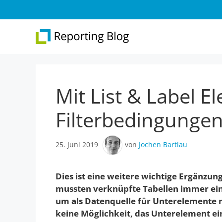
Zum
Inhalt
springen
Mit List & Label 
Überblick
Web 
Report Designer
Repo
Filterbedingunge
Integration
Web 
25. Juni 2019
von
Jochen Bartlau
.NET-Reporting
Version 31
Dies ist eine weitere wichtige Ergänzun
mussten verknüpfte Tabellen immer ein
um als Datenquelle für Unterelemente nu
keine Möglichkeit, das Unterelement ei