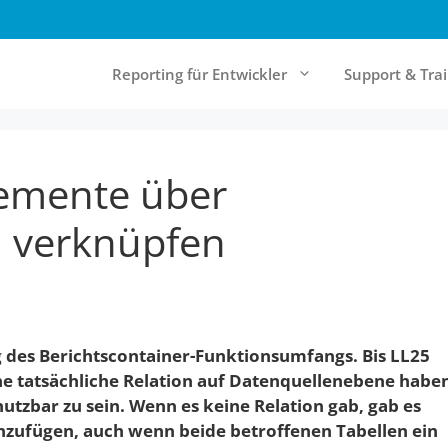
Reporting für Entwickler
Support & Tra
Elemente über
& Cloud Reporting
Community & Ressourcen
rt Server
Forum
n verknüpfen
Report Designer
Knowledgebase
Online-Documentation
Referenzen
g des Berichtscontainer-Funktionsumfangs. Bis LL25
Newsletter
e tatsächliche Relation auf Datenquellenebene habe
tzbar zu sein. Wenn es keine Relation gab, gab es
nzufügen, auch wenn beide betroffenen Tabellen ein