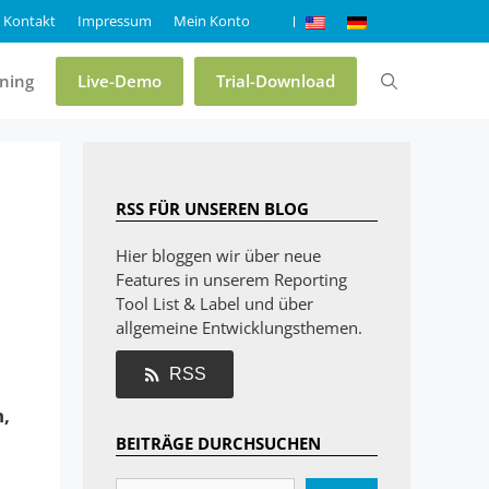
Kontakt
Impressum
Mein Konto
ining
Live-Demo
Trial-Download
Preise & Editionen
RSS FÜR UNSEREN BLOG
Online-Demo List & Label
Hier bloggen wir über neue
Features in unserem Reporting
Online-Demo Report Server
Tool List & Label und über
Trial List & Label
allgemeine Entwicklungsthemen.
Trial Report Server
RSS
Shop
n,
BEITRÄGE DURCHSUCHEN
FAQ