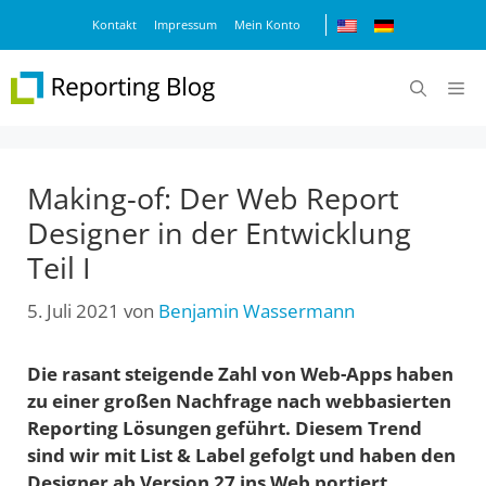
Zum
Kontakt
Impressum
Mein Konto
Inhalt
springen
M
Making-of: Der Web Report
Designer in der Entwicklung
Teil I
5. Juli 2021
von
Benjamin Wassermann
Die rasant steigende Zahl von Web-Apps haben
zu einer großen Nachfrage nach webbasierten
Reporting Lösungen geführt. Diesem Trend
sind wir mit List & Label gefolgt und haben den
Designer ab Version 27 ins Web portiert.