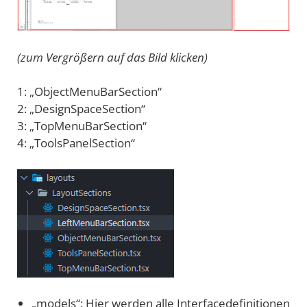
(zum Vergrößern auf das Bild klicken)
1: „ObjectMenuBarSection“
2: „DesignSpaceSection“
3: „TopMenuBarSection“
4: „ToolsPanelSection“
„models“: Hier werden alle Interfacedefinitionen