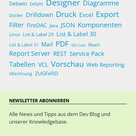
Designer
Diagramme
Debwin
Delphi
Druck
Export
Drilldown
Excel
Docker
Komponenten
Filter
JSON
FireDAC
Java
List & Label 30
List & Label 29
Linux
PDF
Mail
React
List & Label 31
QR-Code
Report Server
Service Pack
REST
Vorschau
Tabellen
VCL
Web Reporting
ZUGFeRD
XRechnung
NEWSLETTER ABONNIEREN
Alle News und Tipps aus dem Dev Blog und
unserer Knowledgebase.