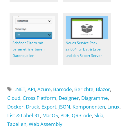
Schöner Filtern mit
Neues Service Pack
parametrisierbaren
27.004 für List & Label
Datenquellen
und den Report Server
Schlagwörter
.NET
,
API
,
Azure
,
Barcode
,
Berichte
,
Blazor
,
Cloud
,
Cross Platform
,
Designer
,
Diagramme
,
Docker
,
Druck
,
Export
,
JSON
,
Komponenten
,
Linux
,
List & Label 31
,
MacOS
,
PDF
,
QR-Code
,
Skia
,
Tabellen
,
Web Assembly