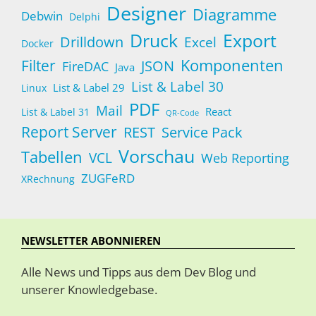
Designer
Diagramme
Debwin
Delphi
Druck
Export
Drilldown
Excel
Docker
Komponenten
Filter
JSON
FireDAC
Java
List & Label 30
List & Label 29
Linux
PDF
Mail
React
List & Label 31
QR-Code
Report Server
Service Pack
REST
Vorschau
Tabellen
VCL
Web Reporting
ZUGFeRD
XRechnung
NEWSLETTER ABONNIEREN
Alle News und Tipps aus dem Dev Blog und
unserer Knowledgebase.