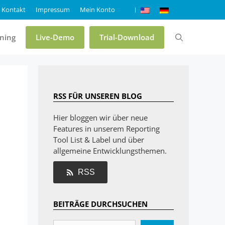
Kontakt
Impressum
Mein Konto
ining
Live-Demo
Trial-Download
Preise & Editionen
RSS FÜR UNSEREN BLOG
Online-Demo List & Label
Hier bloggen wir über neue
Features in unserem Reporting
Online-Demo Report Server
Tool List & Label und über
Trial List & Label
allgemeine Entwicklungsthemen.
Trial Report Server
RSS
Shop
BEITRÄGE DURCHSUCHEN
FAQ