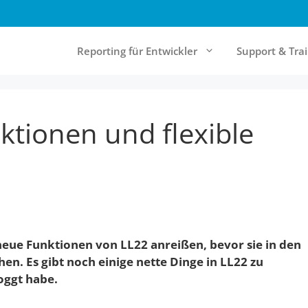
Reporting für Entwickler
Support & Tra
tionen und flexible
& Cloud Reporting
Community & Ressourcen
rt Server
Forum
Report Designer
Knowledgebase
Online-Documentation
Referenzen
neue Funktionen von LL22 anreißen, bevor sie in den
Newsletter
. Es gibt noch einige nette Dinge in LL22 zu
oggt habe.