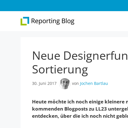
Zum
Inhalt
springen
Neue Designerfunk
Überblick
Web 
Report Designer
Repo
Sortierung
Integration
Web 
30. Juni 2017
von
Jochen Bartlau
.NET-Reporting
Version 31
Heute möchte ich noch einige kleinere 
kommenden Blogposts zu LL23 untergehen
entdecken, über die ich noch nicht gebl