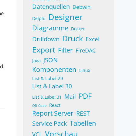
Datenquellen
Debwin
ne
Designer
Delphi
Diagramme
Docker
Druck
Drilldown
Excel
Export
Filter
FireDAC
JSON
Java
d.
Komponenten
Linux
List & Label 29
List & Label 30
PDF
Mail
List & Label 31
React
QR-Code
Report Server
REST
Tabellen
Service Pack
Vorschau
VCL