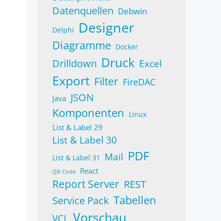
Datenquellen
Debwin
Designer
Delphi
Diagramme
Docker
Druck
Drilldown
Excel
Export
Filter
FireDAC
JSON
Java
Komponenten
Linux
List & Label 29
List & Label 30
PDF
Mail
List & Label 31
React
QR-Code
Report Server
REST
Tabellen
Service Pack
Vorschau
VCL