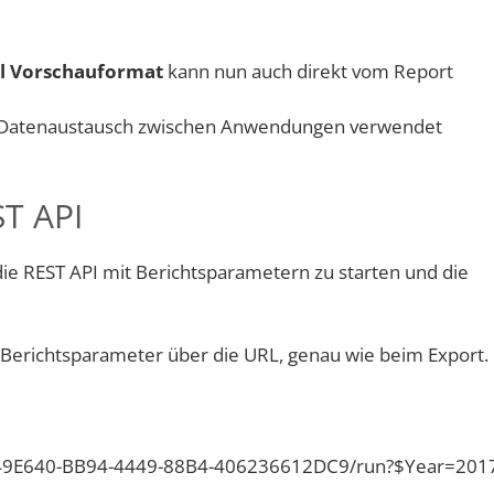
el Vorschauformat
kann nun auch direkt vom Report
 Datenaustausch zwischen Anwendungen verwendet
T API
 die REST API mit Berichtsparametern zu starten und die
n Berichtsparameter über die URL, genau wie beim Export.
s/1249E640-BB94-4449-88B4-406236612DC9/run?$Year=201