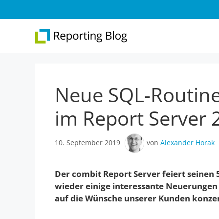
Zum
Inhalt
springen
Neue SQL-Routine
Überblick
Web 
Report Designer
Repo
im Report Server 
Integration
Web 
10. September 2019
von
Alexander Horak
.NET-Reporting
Version 31
Der combit Report Server feiert seinen 
wieder einige interessante Neuerungen
auf die Wünsche unserer Kunden konzen