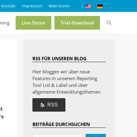
Kontakt
Impressum
Mein Konto
ining
Live-Demo
Trial-Download
m
Preise & Editionen
RSS FÜR UNSEREN BLOG
Online-Demo List & Label
Hier bloggen wir über neue
Features in unserem Reporting
Online-Demo Report Server
Tool List & Label und über
Trial List & Label
allgemeine Entwicklungsthemen.
Trial Report Server
RSS
t
Shop
rs
BEITRÄGE DURCHSUCHEN
FAQ