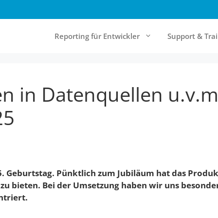
Reporting für Entwickler
Support & Tra
n in Datenquellen u.v.
& Cloud Reporting
Community & Ressourcen
rt Server
Forum
25
Report Designer
Knowledgebase
Online-Documentation
Referenzen
5. Geburtstag. Pünktlich zum Jubiläum hat das Produk
Newsletter
 zu bieten. Bei der Umsetzung haben wir uns besonde
triert.