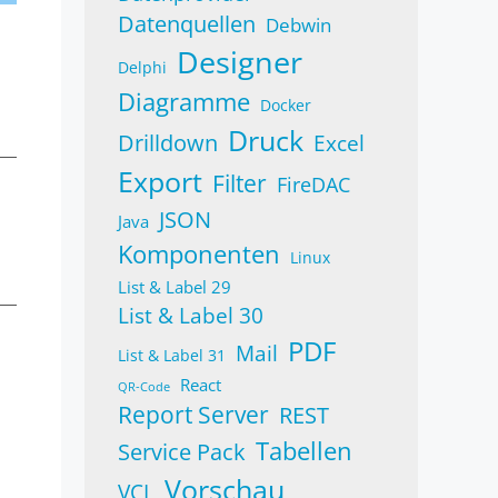
Datenquellen
Debwin
e
Designer
Delphi
Diagramme
Docker
Druck
Drilldown
Excel
Export
Filter
FireDAC
JSON
Java
Komponenten
Linux
List & Label 29
List & Label 30
PDF
Mail
List & Label 31
React
QR-Code
Report Server
REST
Tabellen
Service Pack
Vorschau
VCL