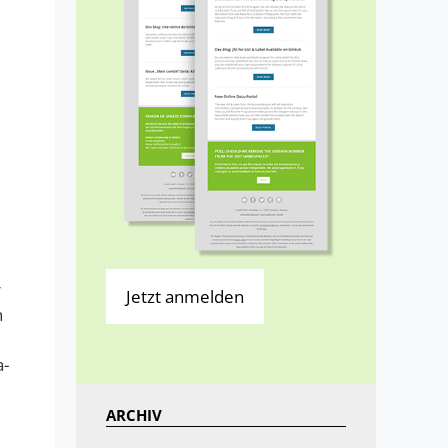
r
Jetzt anmelden
n
a-
ARCHIV