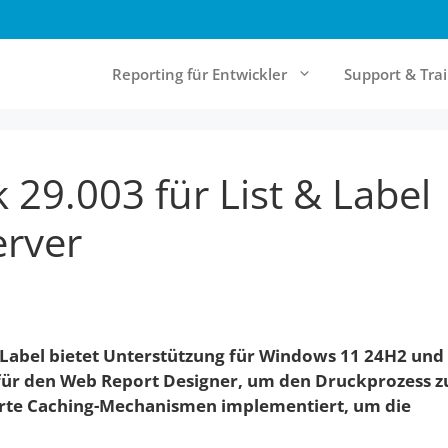
Reporting für Entwickler
Support & Tra
 29.003 für List & Label
& Cloud Reporting
Community & Ressourcen
rt Server
Forum
erver
Report Designer
Knowledgebase
Online-Documentation
Referenzen
t Label bietet Unterstützung für Windows 11 24H2 und
Newsletter
 für den Web Report Designer, um den Druckprozess z
rte Caching-Mechanismen implementiert, um die