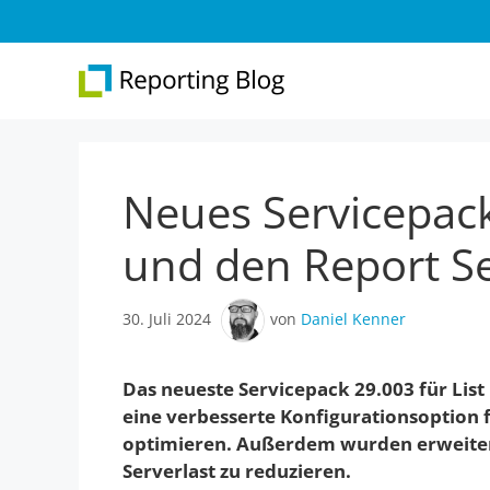
Zum
Inhalt
springen
Neues Servicepack
Überblick
Web 
Report Designer
Repo
und den Report S
Integration
Web 
30. Juli 2024
von
Daniel Kenner
.NET-Reporting
Version 31
Das neueste Servicepack 29.003 für Lis
eine verbesserte Konfigurationsoption
optimieren. Außerdem wurden erweite
Serverlast zu reduzieren.