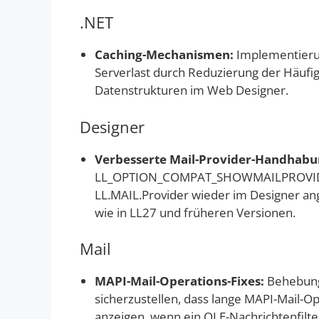
.NET
Caching-Mechanismen:
Implementieru
Serverlast durch Reduzierung der Häufi
Datenstrukturen im Web Designer.
Designer
Verbesserte Mail-Provider-Handhabu
LL_OPTION_COMPAT_SHOWMAILPROVIDER (4
LL.MAIL.Provider wieder im Designer ang
wie in LL27 und früheren Versionen.
Mail
MAPI-Mail-Operations-Fixes:
Behebung
sicherzustellen, dass lange MAPI-Mail-Op
anzeigen, wenn ein OLE-Nachrichtenfilter i