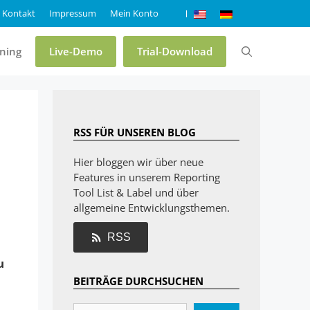
Kontakt
Impressum
Mein Konto
ining
Live-Demo
Trial-Download
Preise & Editionen
RSS FÜR UNSEREN BLOG
Online-Demo List & Label
Hier bloggen wir über neue
Features in unserem Reporting
Online-Demo Report Server
Tool List & Label und über
Trial List & Label
allgemeine Entwicklungsthemen.
Trial Report Server
RSS
Shop
u
BEITRÄGE DURCHSUCHEN
FAQ