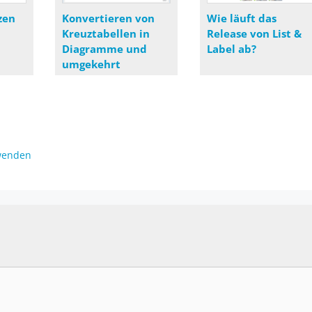
zen
Konvertieren von
Wie läuft das
d
Kreuztabellen in
Release von List &
Diagramme und
Label ab?
umgekehrt
n
rwenden