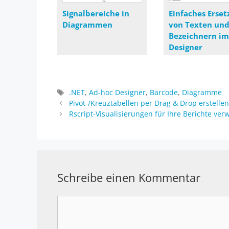
Signalbereiche in
Einfaches Erset
Diagrammen
von Texten un
Bezeichnern im
Designer
Schlagwörter
.NET
,
Ad-hoc Designer
,
Barcode
,
Diagramme
Pivot-/Kreuztabellen per Drag & Drop erstelle
Rscript-Visualisierungen für Ihre Berichte ve
Schreibe einen Kommentar
Kommentar