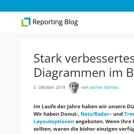
Zum
Inhalt
springen
Stark verbesserte
Überblick
Web 
Report Designer
Repo
Diagrammen im B
Integration
Web 
5. Oktober 2018
von
Jochen Bartlau
.NET-Reporting
Version 31
Im Laufe der Jahre haben wir unsere Di
Wir haben Donut-,
Netz/Radar
– und
Tre
Layoutoptionen
angeboten. Wenn Ihre 
sollten, waren die bisher einzigen verf