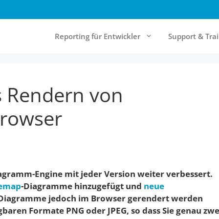
Reporting für Entwickler
Support & Tra
s Rendern von
& Cloud Reporting
Community & Ressourcen
rt Server
Forum
rowser
Report Designer
Knowledgebase
Online-Documentation
Referenzen
agramm-Engine mit jeder Version weiter verbessert.
Newsletter
emap
-Diagramme hinzugefügt und
neue
Diagramme jedoch im Browser gerendert werden
ügbaren Formate PNG oder JPEG, so dass Sie genau zwe