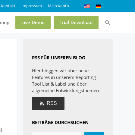
Kontakt
Impressum
Mein Konto
ining
Live-Demo
Trial-Download
Preise & Editionen
RSS FÜR UNSEREN BLOG
Online-Demo List & Label
Hier bloggen wir über neue
Features in unserem Reporting
Online-Demo Report Server
Tool List & Label und über
Trial List & Label
allgemeine Entwicklungsthemen.
Trial Report Server
RSS
Shop
BEITRÄGE DURCHSUCHEN
FAQ
i