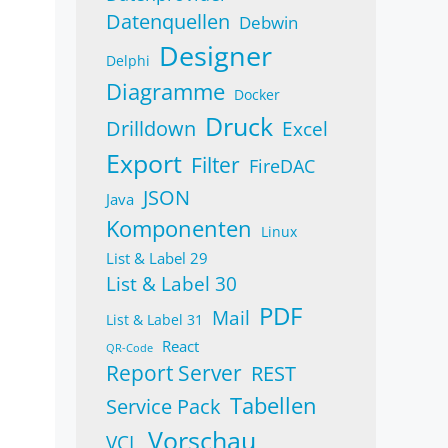
Datenquellen
Debwin
Designer
Delphi
Diagramme
Docker
Druck
Drilldown
Excel
Export
Filter
FireDAC
JSON
Java
Komponenten
Linux
List & Label 29
List & Label 30
PDF
Mail
List & Label 31
React
QR-Code
Report Server
REST
Tabellen
Service Pack
Vorschau
VCL